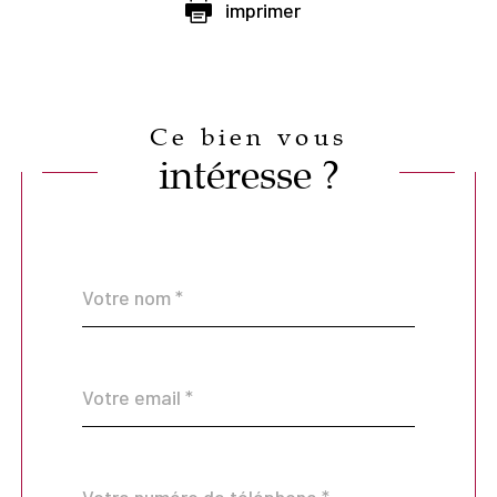
imprimer
Ce bien vous
intéresse ?
Nom
Fieldset
*
par
défaut
email
*
Téléphone
*