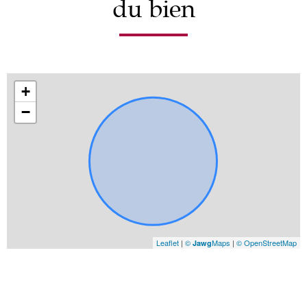
du bien
+
−
Leaflet
|
©
Maps
|
© OpenStreetMap
Jawg