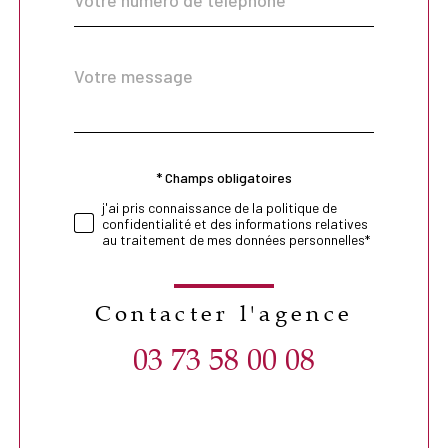
Message
Fieldset
*
par
défaut
* Champs obligatoires
Validation
j'ai pris connaissance de la politique de
confidentialité et des informations relatives
au traitement de mes données personnelles*
Contacter l'agence
03 73 58 00 08
Validation