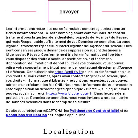
envoyer
Les informations recueillies sur ce formulaire sont enregistrées dans un
fichier informatisé par La Boite Immo agissant comme Sous-traitant du
traitement pour la gestion de la clientèle/prospects de l'Agence / du Réseau
qui reste Responsable du Traitement de vos Données personnelles. La base
légale du traitement repose sur l'intérêt légitime de l'Agence / du Réseau. Elles
sont conservées jusqu'à demande de suppression et sont destinées à
l'Agence / au Réseau. Conformément à la loi « informatique et libertés »,
vous disposez des droits d’accès, de rectification, d’effacement,
d’opposition, de limitation et de portabilité de vos données. Vous pouvez
retirer votre consentement à tout moment en contactant directement l’Agence
/ Le Réseau. Consultez le site
https://cnil.fr/fr
pour plus d’informations sur
vos droits. Si vous estimez, après avoir contacté l'Agence / le Réseau, que
vos droits « Informatique et Libertés » ne sont pas respectés, vous pouvez
adresser une réclamation à la CNIL. Nous vous informons de l’existence de la
liste d'opposition au démarchage téléphonique « Bloctel », sur laquelle vous
pouvez vous inscrire ici :
https://www.bloctel.gouv.fr
. Dans le cadre de la
protection des Données personnelles, nous vous invitons à ne pas inscrire
de Données sensibles dans le champ de saisie libre.
Ce site est protégé par reCAPTCHA, les
Politiques de Confidentialité
et es
Conditions d'utilisation
de Google s'appliquent.
Localisation