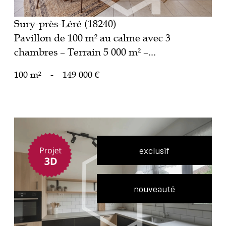
Sury-près-Léré (18240)
Pavillon de 100 m² au calme avec 3
chambres – Terrain 5 000 m² –...
100 m²
-
149 000 €
exclusif
nouveauté
voir le bien