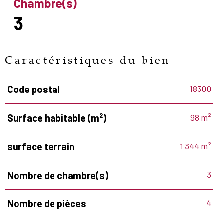
Chambre(s)
3
Caractéristiques du bien
18300
Code postal
Caractéristiques
Valeurs
98 m²
Surface habitable (m²)
1 344 m²
surface terrain
3
Nombre de chambre(s)
4
Nombre de pièces