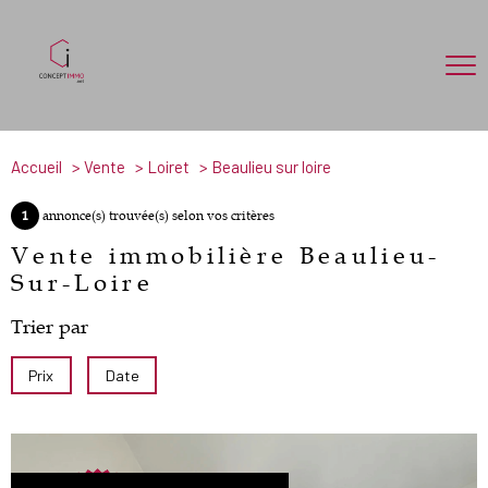
Accueil
Vente
Loiret
Beaulieu sur loire
1
annonce(s) trouvée(s) selon vos critères
Vente immobilière Beaulieu-
Sur-Loire
Trier par
Prix
Date