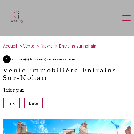
Accueil
Vente
Nievre
Entrains sur nohain
1
annonce(s) trouvée(s) selon vos critères
Vente immobilière Entrains-
Sur-Nohain
Trier par
Prix
Date