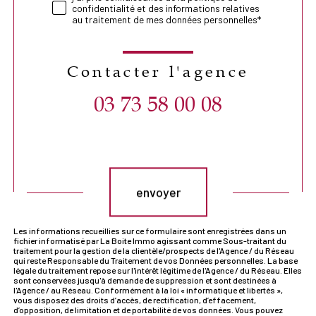
confidentialité et des informations relatives
au traitement de mes données personnelles*
Contacter l'agence
03 73 58 00 08
Validation
envoyer
Les informations recueillies sur ce formulaire sont enregistrées dans un
fichier informatisé par La Boite Immo agissant comme Sous-traitant du
traitement pour la gestion de la clientèle/prospects de l'Agence / du Réseau
qui reste Responsable du Traitement de vos Données personnelles. La base
légale du traitement repose sur l'intérêt légitime de l'Agence / du Réseau. Elles
sont conservées jusqu'à demande de suppression et sont destinées à
l'Agence / au Réseau. Conformément à la loi « informatique et libertés »,
vous disposez des droits d’accès, de rectification, d’effacement,
d’opposition, de limitation et de portabilité de vos données. Vous pouvez