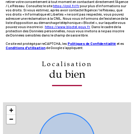
retirer votre consentement à tout moment en contactant directement l’Agence
/ Le Réseau. Consultez le site
https://cnil.fr/fr
pour plus d’informations sur
vos droits. Si vous estimez, après avoir contacté l'Agence / le Réseau, que
vos droits « Informatique et Libertés » ne sont pas respectés, vous pouvez
adresser une réclamation à la CNIL. Nous vous informons de l’existence de la
liste d'opposition au démarchage téléphonique « Bloctel », sur laquelle vous
pouvez vous inscrire ici :
https://www.bloctel.gouv.fr
. Dans le cadre de la
protection des Données personnelles, nous vous invitons à ne pas inscrire
de Données sensibles dans le champ de saisie libre.
Ce site est protégé par reCAPTCHA, les
Politiques de Confidentialité
et es
Conditions d'utilisation
de Google s'appliquent.
Localisation
du bien
+
−