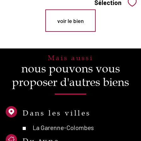
Sélection
Sél
voir le bien
Mais aussi
nous pouvons vous
proposer d'autres biens
Dans les villes
La Garenne-Colombes