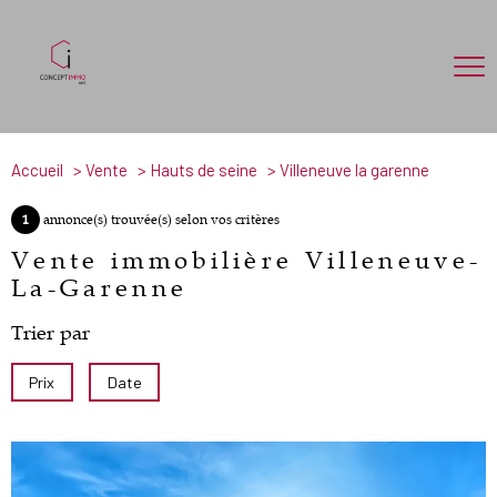
Accueil
Vente
Hauts de seine
Villeneuve la garenne
1
annonce(s) trouvée(s) selon vos critères
Vente immobilière Villeneuve-
La-Garenne
Trier par
Prix
Date