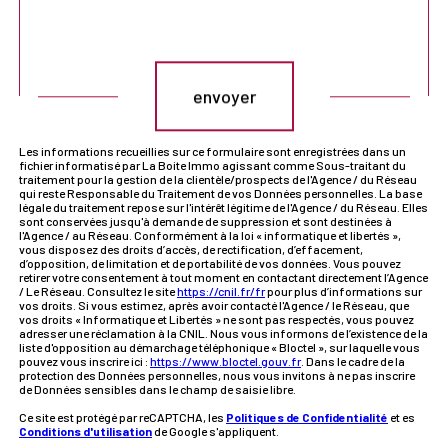
Validation
envoyer
Les informations recueillies sur ce formulaire sont enregistrées dans un
fichier informatisé par La Boite Immo agissant comme Sous-traitant du
traitement pour la gestion de la clientèle/prospects de l'Agence / du Réseau
qui reste Responsable du Traitement de vos Données personnelles. La base
légale du traitement repose sur l'intérêt légitime de l'Agence / du Réseau. Elles
sont conservées jusqu'à demande de suppression et sont destinées à
l'Agence / au Réseau. Conformément à la loi « informatique et libertés »,
vous disposez des droits d’accès, de rectification, d’effacement,
d’opposition, de limitation et de portabilité de vos données. Vous pouvez
retirer votre consentement à tout moment en contactant directement l’Agence
/ Le Réseau. Consultez le site
https://cnil.fr/fr
pour plus d’informations sur
vos droits. Si vous estimez, après avoir contacté l'Agence / le Réseau, que
vos droits « Informatique et Libertés » ne sont pas respectés, vous pouvez
adresser une réclamation à la CNIL. Nous vous informons de l’existence de la
liste d'opposition au démarchage téléphonique « Bloctel », sur laquelle vous
pouvez vous inscrire ici :
https://www.bloctel.gouv.fr
. Dans le cadre de la
protection des Données personnelles, nous vous invitons à ne pas inscrire
de Données sensibles dans le champ de saisie libre.
Ce site est protégé par reCAPTCHA, les
Politiques de Confidentialité
et es
Conditions d'utilisation
de Google s'appliquent.