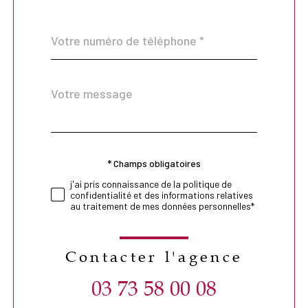
Téléphone
*
Message
Fieldset
*
par
défaut
* Champs obligatoires
Validation
j'ai pris connaissance de la politique de
confidentialité et des informations relatives
au traitement de mes données personnelles*
Contacter l'agence
03 73 58 00 08