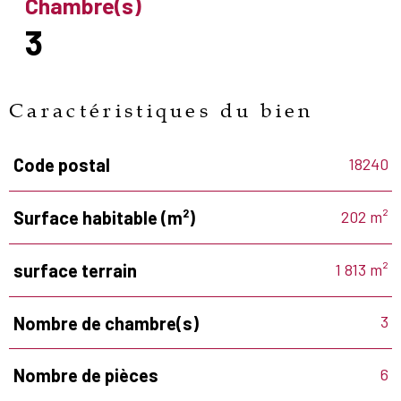
Chambre(s)
3
Caractéristiques du bien
18240
Code postal
Caractéristiques
Valeurs
202 m²
Surface habitable (m²)
1 813 m²
surface terrain
3
Nombre de chambre(s)
6
Nombre de pièces