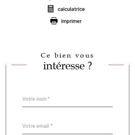
calculatrice
imprimer
Ce bien vous
intéresse ?
Nom
Fieldset
*
par
défaut
email
*