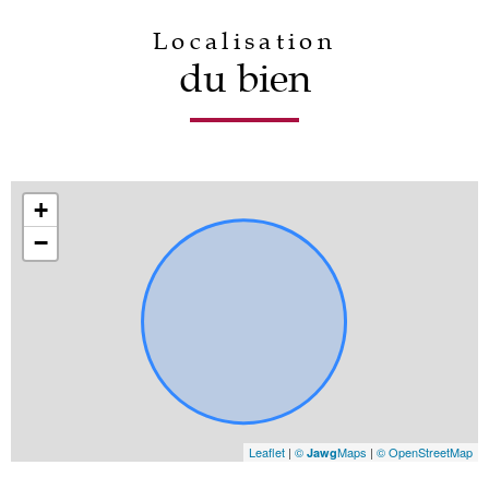
Localisation
du bien
+
−
Leaflet
|
©
Maps
|
© OpenStreetMap
Jawg