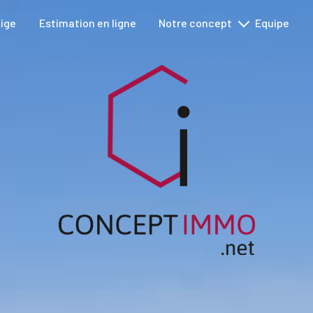
tige
estimation en ligne
notre concept
equipe
home staging
photos
visite virtuelle